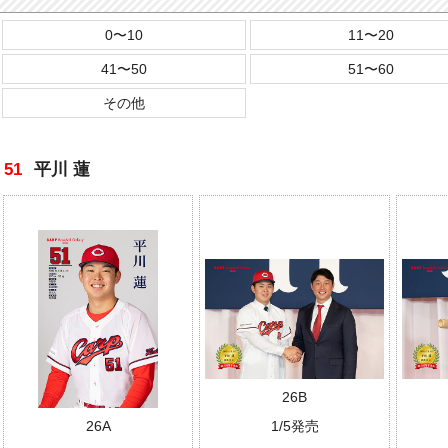
0〜10
11〜20
41〜50
51〜60
その他
51
平川 蓮
26B
1/5発売
26A