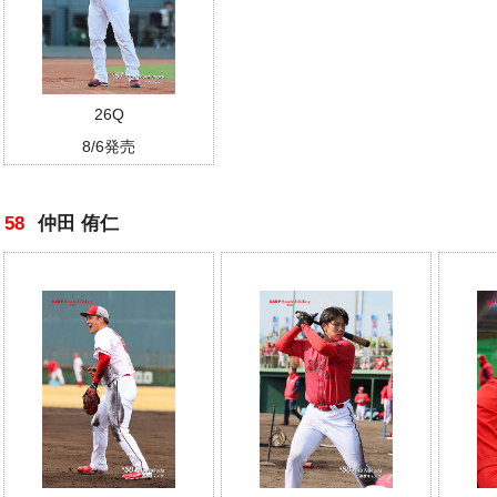
26Q
8/6発売
58
仲田 侑仁