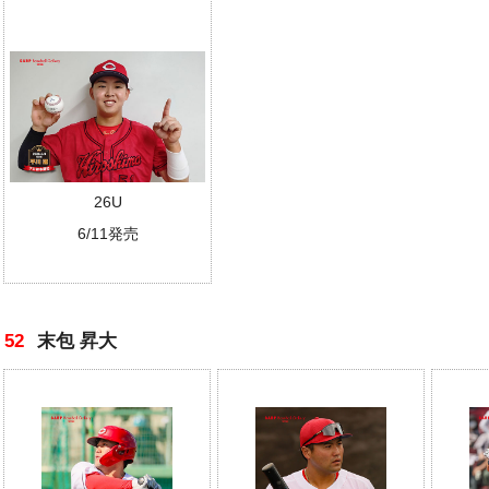
26U
6/11発売
52
末包 昇大