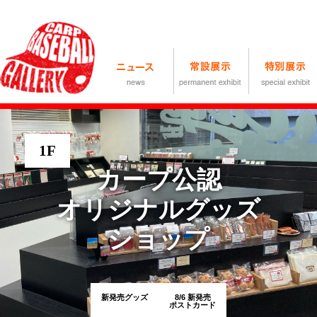
1F
カープ公認
オリジナルグッズ
ショップ
新発売グッズ
8/6 新発売
ポストカード